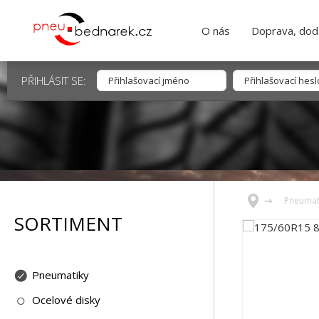
O nás
Doprava, dodá
PŘIHLÁSIT SE:
Pneumat
SORTIMENT
Pneumatiky
Ocelové disky