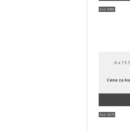
Kód: 8380
6 x 15
Cena za ku
Kód: 6275