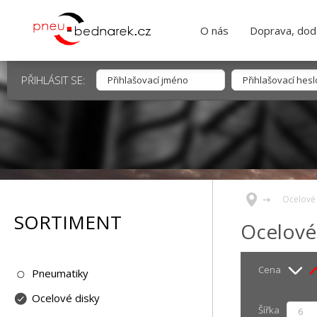
O nás
Doprava, dodá
PŘIHLÁSIT SE:
Ocelové 
SORTIMENT
Ocelové
Cena
Pneumatiky
Ocelové disky
Šířka