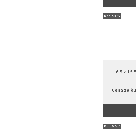
Kód: 9075
6.5 x 15
Cena za ku
Kód: 8247