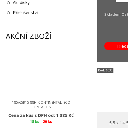
Alu disky
Příslušenství
Skladem Os
AKČNÍ ZBOŽÍ
Kód: 6630
185/65R15 88H, CONTINENTAL, ECO
CONTACT 6
Cena za kus s DPH od: 1 385 Kč
15 ks
20 ks
5.5 x 14