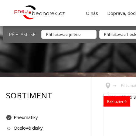
O nás
Doprava, dodá
PŘIHLÁSIT SE:
Pneumat
SORTIMENT
Exkluzivně
Pneumatiky
Ocelové disky