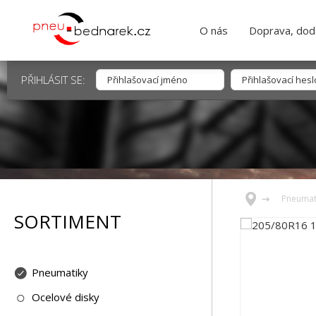
O nás
Doprava, dodá
PŘIHLÁSIT SE:
Pneumat
SORTIMENT
Pneumatiky
Ocelové disky