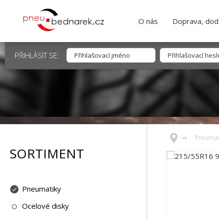
O nás
Doprava, dodá
PŘIHLÁSIT SE:
Pneumat
SORTIMENT
Pneumatiky
Ocelové disky