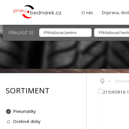
O nás
Doprava, dodá
PŘIHLÁSIT SE:
Pneumat
SORTIMENT
Pneumatiky
Ocelové disky