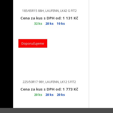
185/65R15 88H, LAUFENN, LK42 G FIT2
Cena za kus s DPH od: 1 131 Kč
32 ks
20 ks
10 ks
Doporučujeme
225/50R17 98Y, LAUFENN, LK12 S FIT2
Cena za kus s DPH od: 1 773 Kč
20 ks
20 ks
20 ks