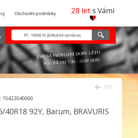
28 let
s Vámi
isy
Obchodní podmínky
ZMĚNA PROVOZNÍ DOBY LÉTO
PO - PÁ OD 7:30 - 15:00 HOD.
ZPĚT
:
15422040000
5/40R18 92Y, Barum, BRAVURIS