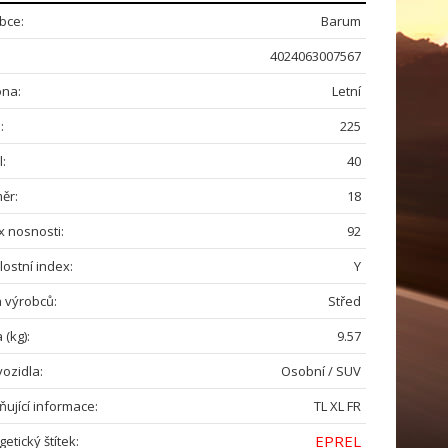
bce:
Barum
4024063007567
na:
Letní
:
225
l:
40
ěr:
18
x nosnosti:
92
lostní index:
Y
a výrobců:
Střed
 (kg):
9.57
vozidla:
Osobní / SUV
ňující informace:
TL XL FR
EPREL
etický štítek: