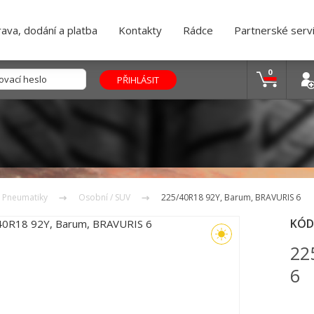
ava, dodání a platba
Kontakty
Rádce
Partnerské serv
0
Pneumatiky
Osobní / SUV
225/40R18 92Y, Barum, BRAVURIS 6
KÓD
22
6