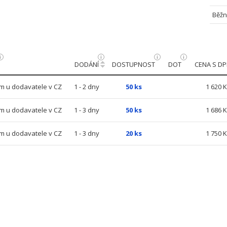
Běžn
DODÁNÍ
DOSTUPNOST
DOT
CENA S D
m u dodavatele v CZ
1 - 2 dny
50 ks
1 620 K
m u dodavatele v CZ
1 - 3 dny
50 ks
1 686 K
m u dodavatele v CZ
1 - 3 dny
20 ks
1 750 K