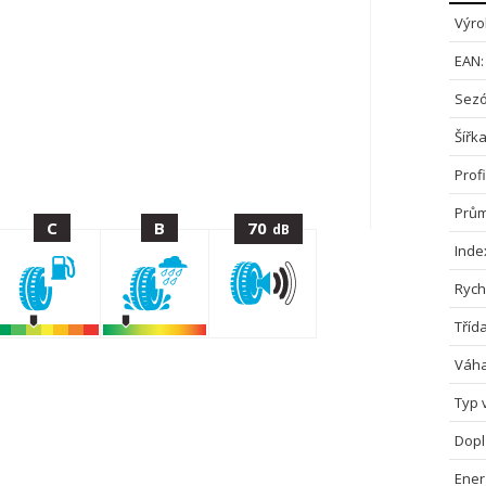
Výro
EAN:
Sezó
Šířka
Profi
Prům
C
B
70
dB
Inde
Rych
Tříd
Váha
Typ 
Dopl
Energ