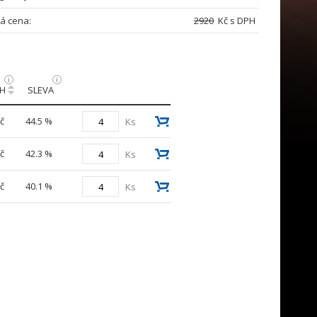
á cena:
2920
Kč s DPH
PH
SLEVA
č
44.5 %
Ks
č
42.3 %
Ks
č
40.1 %
Ks