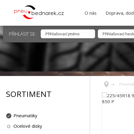
O nás
Doprava, dodá
PŘIHLÁSIT SE:
Pneumat
SORTIMENT
Pneumatiky
Ocelové disky