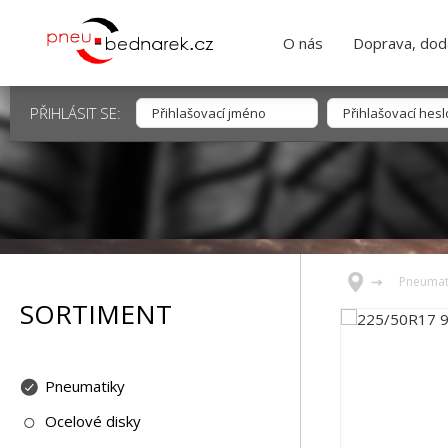
O nás
Doprava, dodá
PŘIHLÁSIT SE:
Pneumat
SORTIMENT
Pneumatiky
Ocelové disky