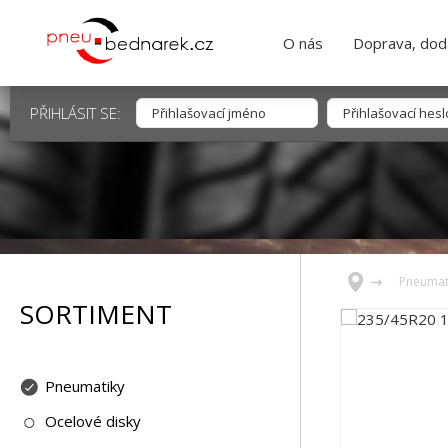
O nás
Doprava, dodá
PŘIHLÁSIT SE:
Pneumat
SORTIMENT
Pneumatiky
Ocelové disky