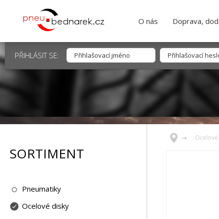
O nás
Doprava, dodá
PŘIHLÁSIT SE:
Ocelové 
SORTIMENT
Pneumatiky
Ocelové disky