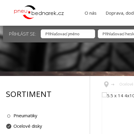
O nás
Doprava, dodá
PŘIHLÁSIT SE:
Ocelové 
SORTIMENT
Pneumatiky
Ocelové disky