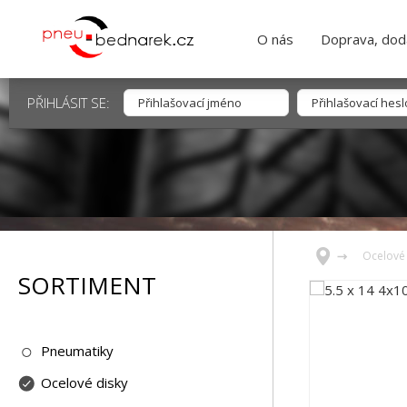
O nás
Doprava, dodá
PŘIHLÁSIT SE:
Ocelové 
SORTIMENT
Pneumatiky
Ocelové disky