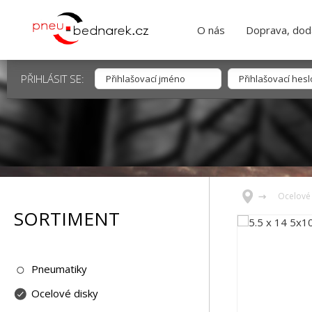
O nás
Doprava, dodá
PŘIHLÁSIT SE:
Ocelové 
SORTIMENT
Pneumatiky
Ocelové disky