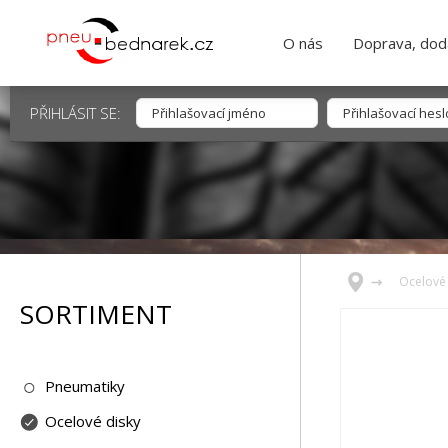
O nás
Doprava, dodá
PŘIHLÁSIT SE:
Ocelové 
SORTIMENT
Pneumatiky
Ocelové disky