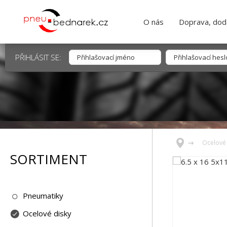
O nás
Doprava, dodá
PŘIHLÁSIT SE:
Ocelové 
SORTIMENT
Pneumatiky
Ocelové disky