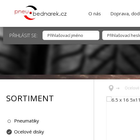
O nás
Doprava, dodá
PŘIHLÁSIT SE:
Ocelové 
SORTIMENT
Pneumatiky
Ocelové disky