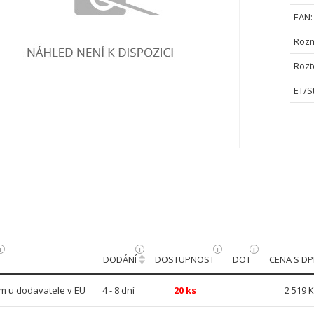
EAN:
Rozm
Rozt
ET/S
DODÁNÍ
DOSTUPNOST
DOT
CENA S D
m u dodavatele v EU
4 - 8 dní
20 ks
2 519 K