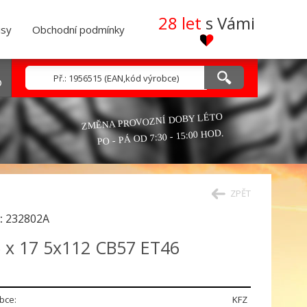
28 let
s Vámi
isy
Obchodní podmínky
ZMĚNA PROVOZNÍ DOBY LÉTO
PO - PÁ OD 7:30 - 15:00 HOD.
ZPĚT
:
232802A
5 x 17 5x112 CB57 ET46
bce:
KFZ