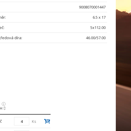
9008070001447
ěr:
6.5 x 17
eč:
5x112.00
tředová díra:
46.00/57.00
PH
č
Ks