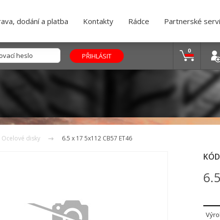
ava, dodání a platba
Kontakty
Rádce
Partnerské serv
0
Ocelové disky
6.5 x 17 5x112 CB57 ET46
KÓD
6.
Výro