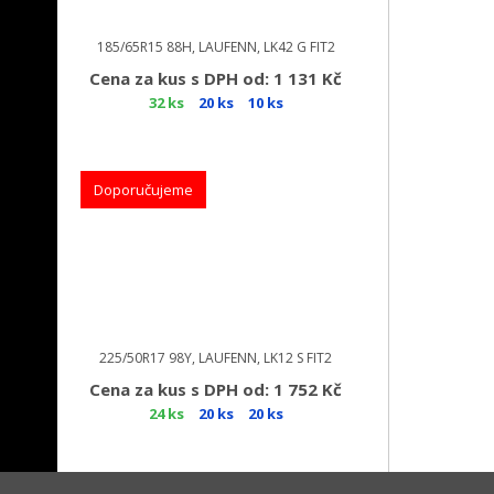
185/65R15 88H, LAUFENN, LK42 G FIT2
Cena za kus s DPH od: 1 131 Kč
32 ks
20 ks
10 ks
Doporučujeme
225/50R17 98Y, LAUFENN, LK12 S FIT2
Cena za kus s DPH od: 1 752 Kč
24 ks
20 ks
20 ks