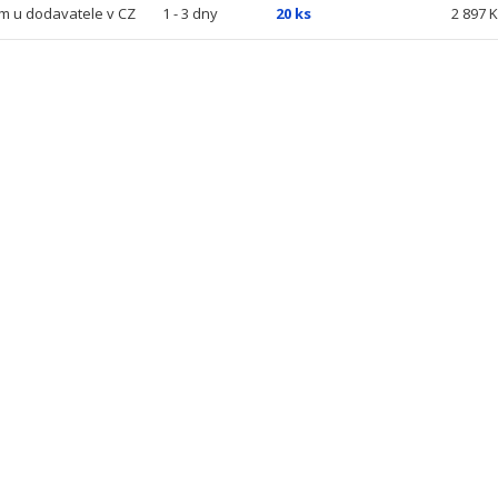
m u dodavatele v CZ
1 - 3 dny
20 ks
2 897 K