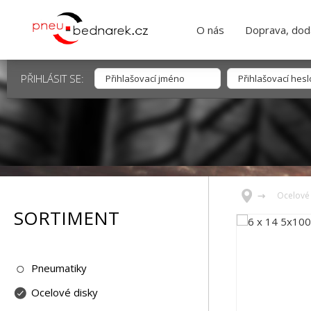
O nás
Doprava, dodá
PŘIHLÁSIT SE:
Ocelové 
SORTIMENT
Pneumatiky
Ocelové disky