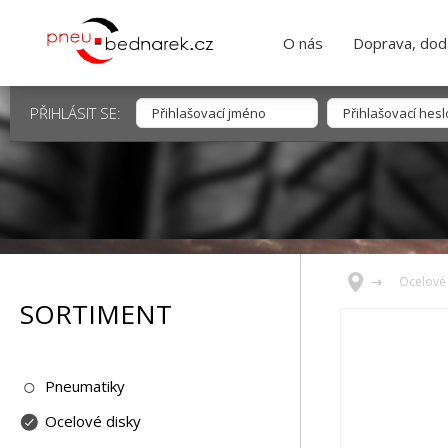
O nás
Doprava, dodá
PŘIHLÁSIT SE:
Ocelové 
SORTIMENT
Pneumatiky
Ocelové disky